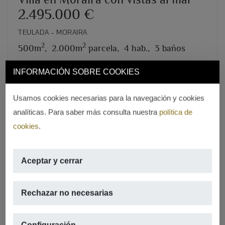
2.495.000 €
TEULADA – MORAIRA
2
2
500m
,
2.000m
parcela,
4 hab.,
3 baños
INFORMACIÓN SOBRE COOKIES
REF. V-1519
Usamos cookies necesarias para la navegación y cookies
analíticas. Para saber más consulta nuestra
política de
cookies
.
Aceptar y cerrar
Rechazar no necesarias