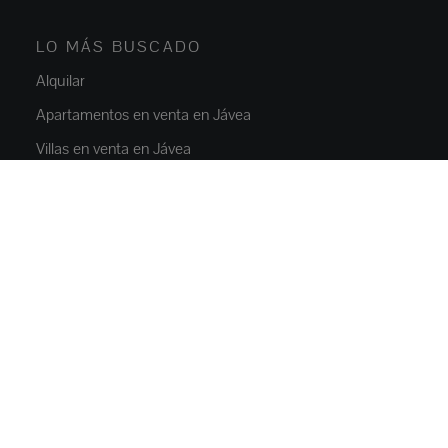
LO MÁS BUSCADO
Alquilar
Apartamentos en venta en Jávea
Villas en venta en Jávea
Obra nueva Javea
Chalets en venta en Moraira
Alquiler Jávea
PROPIEDADES
Pisos y apartamentos
Casas y villas
Villas de lujo