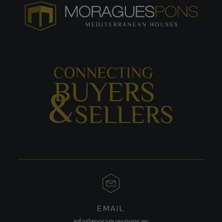
EMAIL
info@moraguespons.es