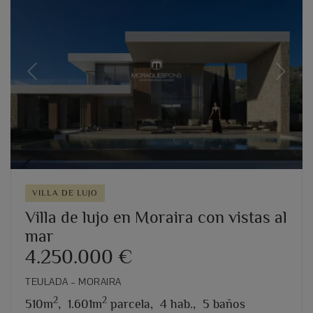
Previous
Next
VILLA DE LUJO
Villa de lujo en Moraira con vistas al
mar
4.250.000 €
TEULADA – MORAIRA
2
2
510m
,
1.601m
parcela,
4 hab.,
5 baños