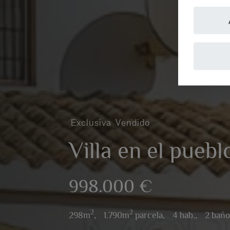
Exclusiva
Vendido
Villa en el puebl
998.000 €
2
2
298m
,
1.790m
parcela,
4 hab.,
2 bañ