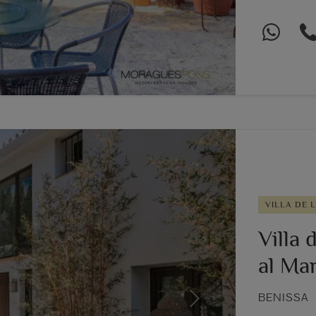
VILLA DE L
Villa 
al Ma
BENISSA
Next