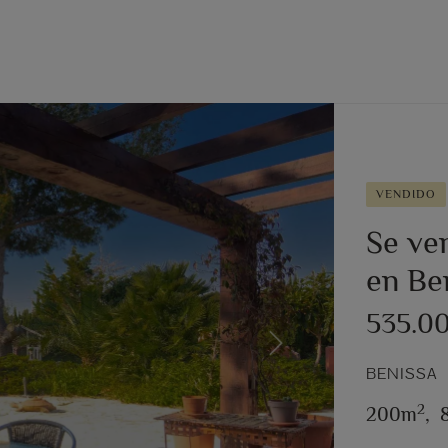
VENDIDO
Se ven
en Be
535.0
Next
BENISSA
2
200m
,