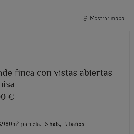
Mostrar mapa
de finca con vistas abiertas
nisa
00 €
2
8.980m
parcela,
6 hab.,
5 baños