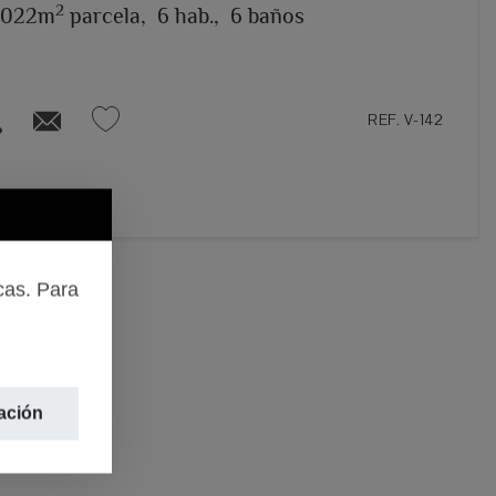
2
.022m
parcela,
6 hab.,
6 baños
REF. V-142
cas. Para
ación