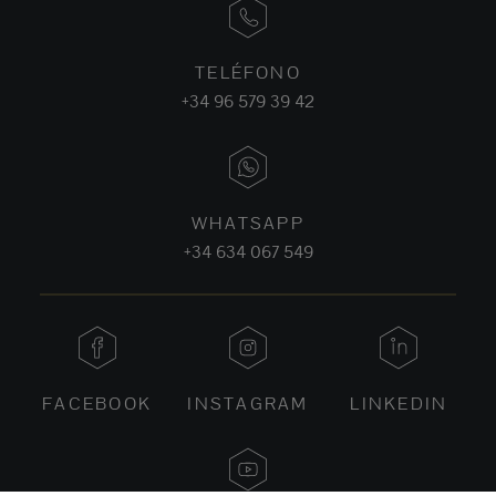
TELÉFONO
+34 96 579 39 42
WHATSAPP
+34 634 067 549
FACEBOOK
INSTAGRAM
LINKEDIN