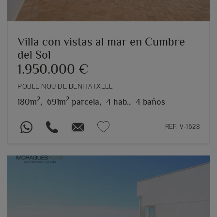
Villa con vistas al mar en Cumbre
del Sol
1.950.000 €
POBLE NOU DE BENITATXELL
2
2
180m
,
691m
parcela,
4 hab.,
4 baños
REF. V-1628