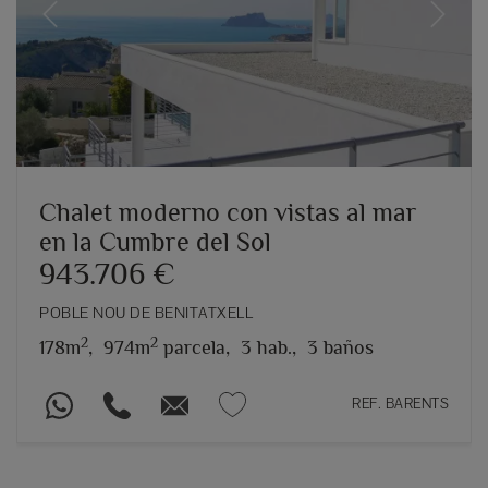
Previous
Next
Chalet moderno con vistas al mar
en la Cumbre del Sol
943.706 €
POBLE NOU DE BENITATXELL
2
2
178m
,
974m
parcela,
3 hab.,
3 baños
REF. BARENTS