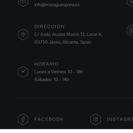
info@moraguespons.es
DIRECCIÓN
C/ Avda. Ausias March 13, Local 4,
03730 Jávea, Alicante, Spain
HORARIO
Lunes a Viernes: 10 - 18h
Sábados: 10 - 14h
FACEBOOK
INSTAGR