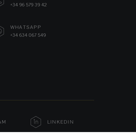
+34 96 579 39 42
WHATSAPP
+34 634 067 549
AM
LINKEDIN