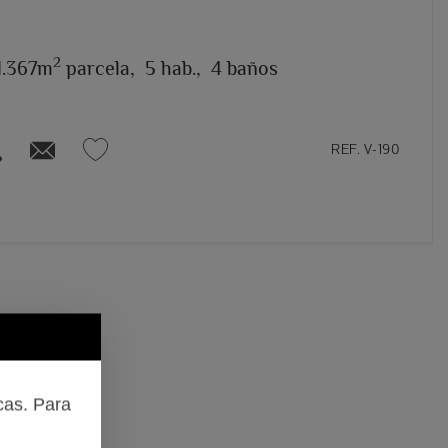
2
1.367m
parcela,
5 hab.,
4 baños
REF. V-190
cas. Para