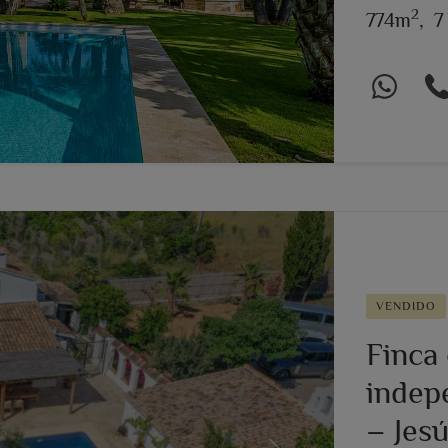
2
774m
,
7
VENDIDO
Finca
indep
– Jes