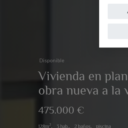
Disponible
Vivienda en plan
obra nueva a la 
475.000 €
2
128m
,
3 hab.,
2 baños,
piscina