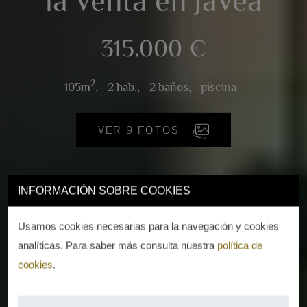
la venta en Jávea
315.000 €
2
105m
,
2 hab.,
2 baños,
piscina
VER 9 FOTOS
INFORMACIÓN SOBRE COOKIES
Usamos cookies necesarias para la navegación y cookies
analíticas. Para saber más consulta nuestra
política de
cookies
.