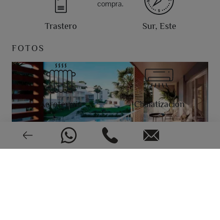
compra.
Trastero
Sur, Este
FOTOS
Aerotermia
Climatización
Videoportero
Nuevo o seminuevo