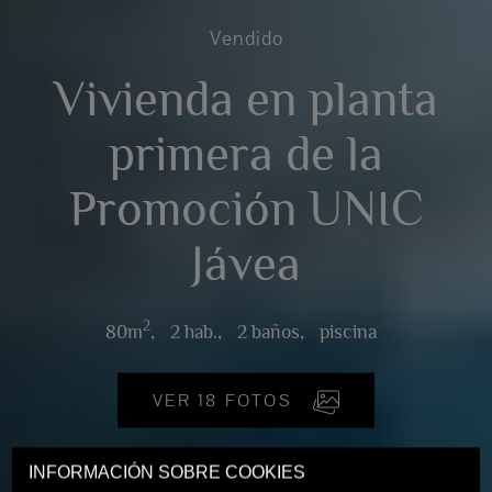
Vendido
Vivienda en planta
primera de la
Promoción UNIC
Jávea
2
80m
,
2 hab.,
2 baños,
piscina
VER 18 FOTOS
INFORMACIÓN SOBRE COOKIES