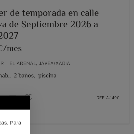
ler de temporada en calle
a de Septiembre 2026 a
 2027
 €/mes
 – EL ARENAL, JÁVEA/XÀBIA
hab.,
2 baños,
piscina
REF. A-1490
cas. Para