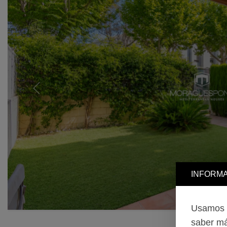
Previous
INFORMA
Usamos c
saber má