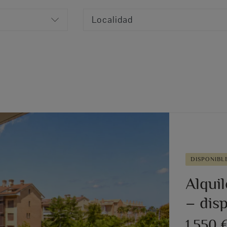
Localidad
DISPONIBL
Alqui
– disp
1.550