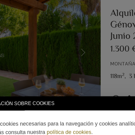
Alqui
Génov
Junio
1.300
Next
MONTAÑAR
2
118m
,
3 
CIÓN SOBRE COOKIES
ookies necesarias para la navegación y cookies analíti
s consulta nuestra
política de cookies
.