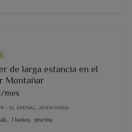
O
er de larga estancia en el
r Montañar
€/mes
 – EL ARENAL, JÁVEA/XÀBIA
hab.,
1 baños,
piscina