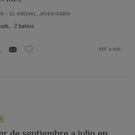
 – EL ARENAL, JÁVEA/XÀBIA
hab.,
2 baños
REF. A-696
O
er de septiembre a julio en