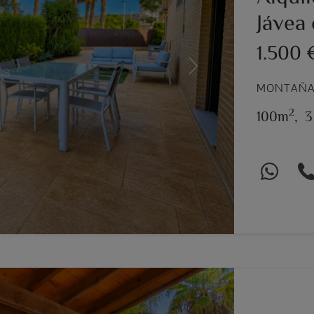
Jávea 
1.500
Next
MONTAÑAR
2
100m
,
3