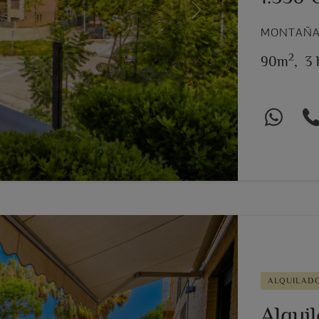
Next
MONTAÑAR
2
90m
,
3 
ALQUILAD
Alquil