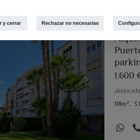
 y cerrar
Rechazar no necesarias
Configur
Alquil
Puerto
parki
1.600
Next
JÁVEA/XÀ
2
118m
,
3 