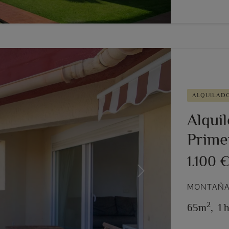
ALQUILAD
Alquil
Prime
1.100 
Next
MONTAÑAR
2
65m
,
1 