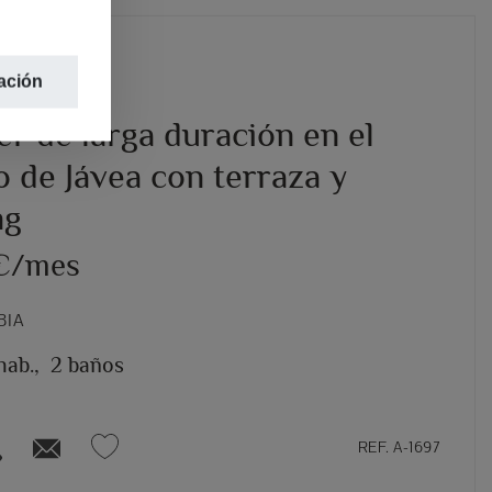
ación
er de larga duración en el
 de Jávea con terraza y
ng
 €/mes
BIA
hab.,
2 baños
REF. A-1697