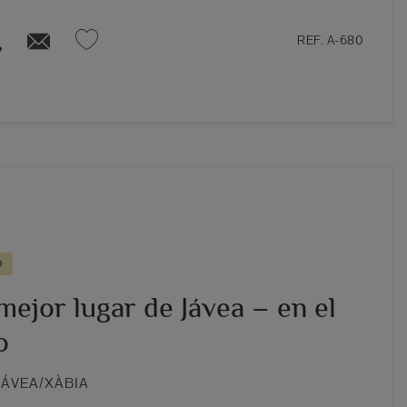
REF. A-680
O
mejor lugar de Jávea – en el
o
JÁVEA/XÀBIA