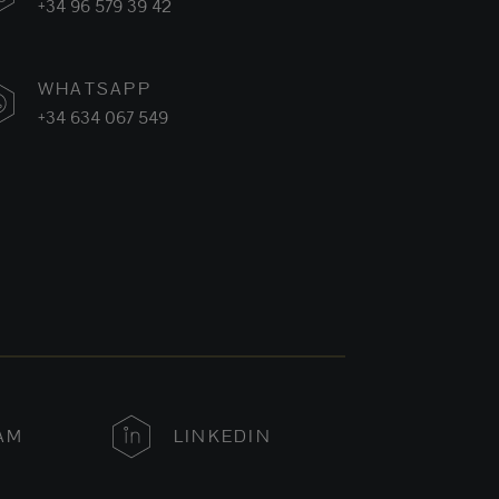
+34 96 579 39 42
WHATSAPP
+34 634 067 549
AM
LINKEDIN