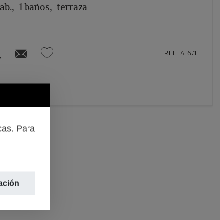
ab.,
1 baños,
terraza
REF. A-671
cas. Para
ación