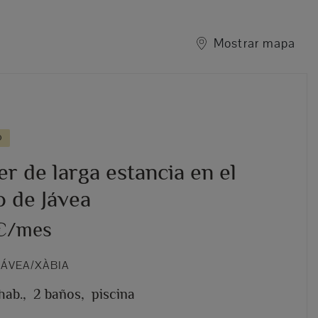
Mostrar mapa
O
er de larga estancia en el
o de Jávea
 €/mes
JÁVEA/XÀBIA
hab.,
2 baños,
piscina