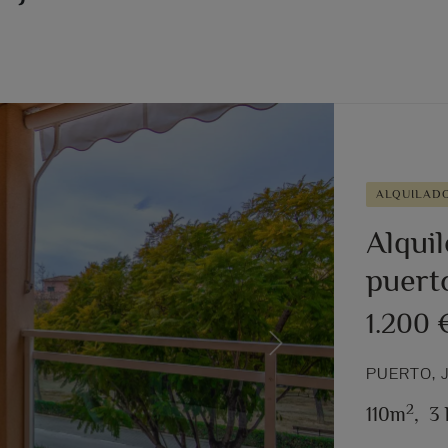
ALQUILAD
Alquil
puert
1.200
Next
PUERTO, 
2
110m
,
3 