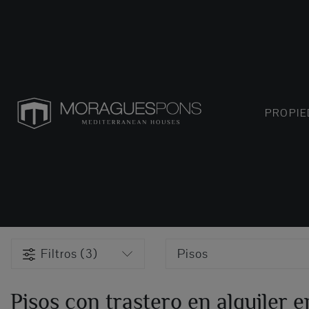
PROPI
Filtros (3)
Pisos
Pisos con trastero en alquiler e