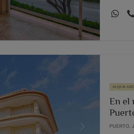
ALQUILAD
En el 
Puert
PUERTO, 
Next