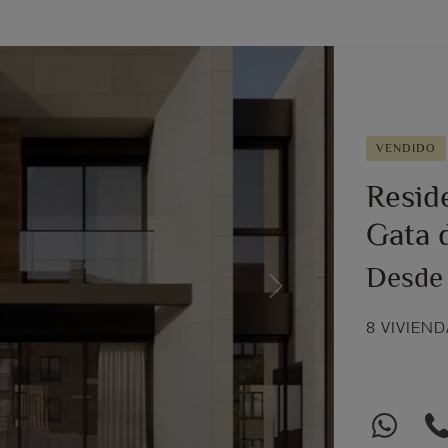
VENDIDO
Reside
Gata 
Desde
Next
8 VIVIEN