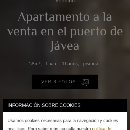
Vendido
Apartamento a la
venta en el puerto de
Jávea
2
58m
,
1 hab.,
1 baños,
piscina
VER 8 FOTOS
INFORMACIÓN SOBRE COOKIES
Usamos cookies necesarias para la navegación y cookies
analíticas. Para saber más consulta nuestra
política de