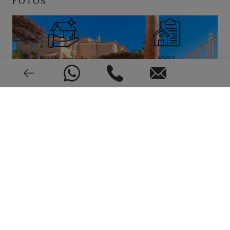
FOTOS
Buen estado
1997
CEE: En trámite