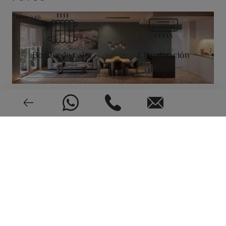
Bomba de calor
Climatización
Videoportero
Nuevo o seminuevo
2023
CEE: En trámite