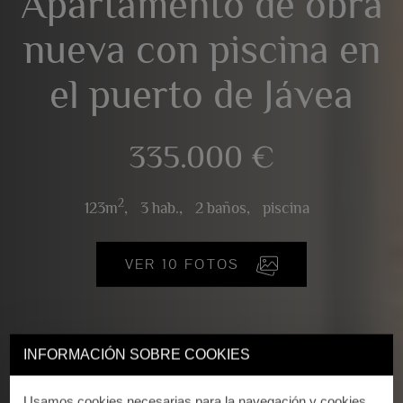
Apartamento de obra
nueva con piscina en
el puerto de Jávea
335.000 €
2
123m
,
3 hab.,
2 baños,
piscina
VER 10 FOTOS
INFORMACIÓN SOBRE COOKIES
Usamos cookies necesarias para la navegación y cookies