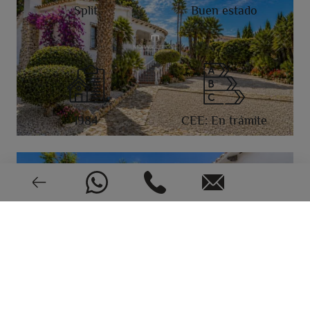
Split
Buen estado
1984
CEE: En trámite