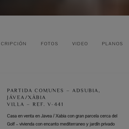
SCRIPCIÓN
FOTOS
VIDEO
PLANOS
PARTIDA COMUNES – ADSUBIA,
JÁVEA/XÀBIA
VILLA – REF. V-441
Casa en venta en Jávea / Xàbia con gran parcela cerca del
Golf – vivienda con encanto mediterráneo y jardín privado