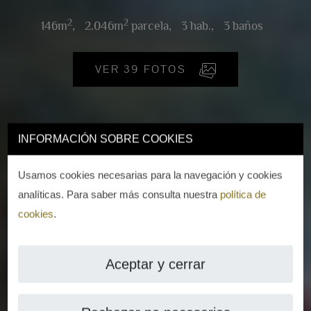
2
2
146m
,
2.046m
parcela,
3 hab.,
3 baños
VER 39 FOTOS
INFORMACIÓN SOBRE COOKIES
Usamos cookies necesarias para la navegación y cookies
analíticas. Para saber más consulta nuestra
política de
cookies
.
Aceptar y cerrar