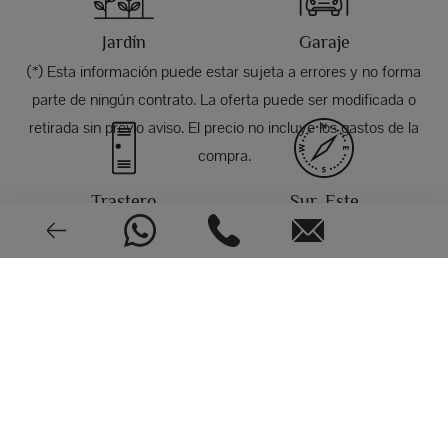
Jardín
Garaje
(*) Esta información puede estar sujeta a errores y no forma
parte de ningún contrato. La oferta puede ser modificada o
retirada sin previo aviso. El precio no incluye los gastos de la
compra.
Trastero
Sur, Este
FOTOS
Paneles solares
Eléctrica