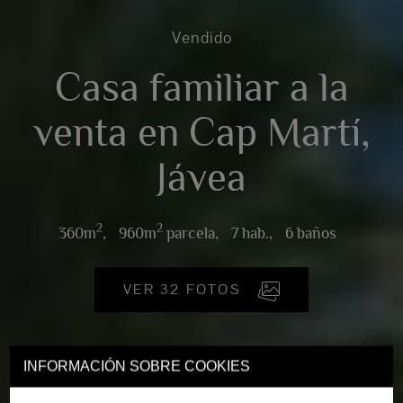
Vendido
Casa familiar a la
venta en Cap Martí,
Jávea
2
2
360m
,
960m
parcela,
7 hab.,
6 baños
VER 32 FOTOS
INFORMACIÓN SOBRE COOKIES