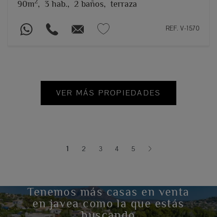
2
90m
,
3 hab.,
2 baños,
terraza
REF. V-1570
VER MÁS PROPIEDADES
1
2
3
4
5
(current)
Tenemos más casas en venta
en javea como la que estás
buscando