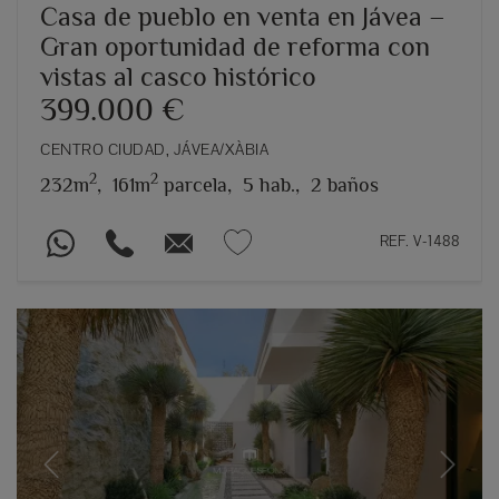
Casa de pueblo en venta en Jávea –
Gran oportunidad de reforma con
vistas al casco histórico
399.000 €
CENTRO CIUDAD, JÁVEA/XÀBIA
2
2
232m
,
161m
parcela,
5 hab.,
2 baños
REF. V-1488
Previous
Next