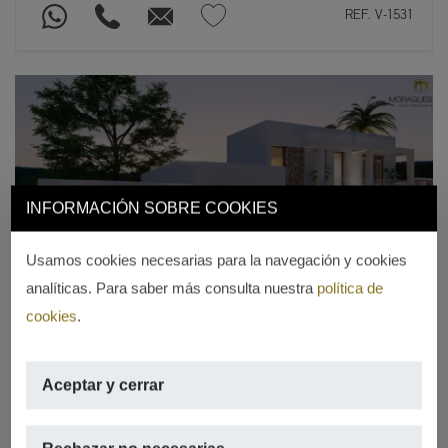
REF. V-1531
INFORMACIÓN SOBRE COOKIES
Previous
Next
Usamos cookies necesarias para la navegación y cookies
analíticas. Para saber más consulta nuestra
política de
cookies
.
Aceptar y cerrar
VILLA DE LUJO
Villa de lujo a la venta con vistas al