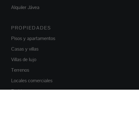
Alquiler Jávea
PROPIEDADES
Pisos y apartamentos
Casas y villas
Villas de lujo
Terrenos
Locales comerciales
Parkings
OBRA NUEVA
Pisos y apartamentos
Casas y villas