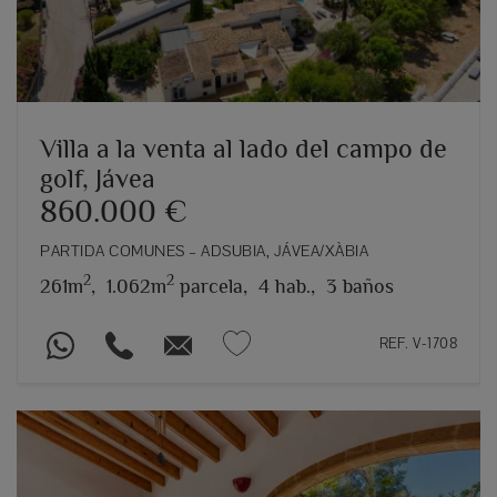
Villa a la venta al lado del campo de
golf, Jávea
860.000 €
PARTIDA COMUNES – ADSUBIA, JÁVEA/XÀBIA
2
2
261m
,
1.062m
parcela,
4 hab.,
3 baños
REF. V-1708