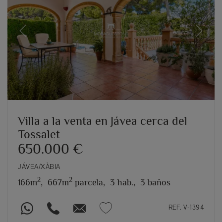
Previous
Next
Villa a la venta en Jávea cerca del
Tossalet
650.000 €
JÁVEA/XÀBIA
2
2
166m
,
667m
parcela,
3 hab.,
3 baños
REF. V-1394