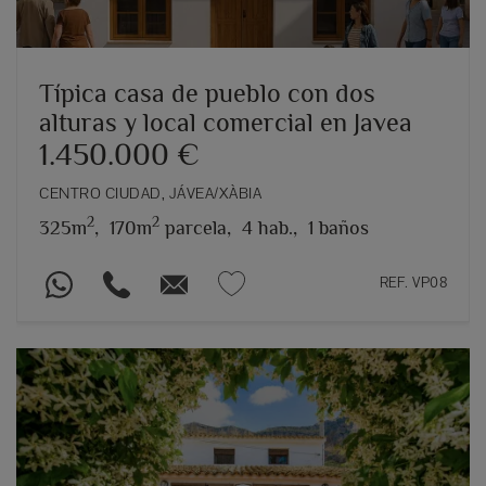
Típica casa de pueblo con dos
alturas y local comercial en Javea
1.450.000 €
CENTRO CIUDAD, JÁVEA/XÀBIA
2
2
325m
,
170m
parcela,
4 hab.,
1 baños
REF. VP08