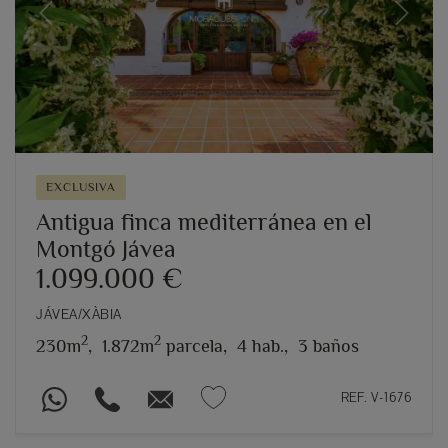
Previous
Next
EXCLUSIVA
Antigua finca mediterránea en el
Montgó Jávea
1.099.000 €
JÁVEA/XÀBIA
2
2
230m
,
1.872m
parcela,
4 hab.,
3 baños
REF. V-1676