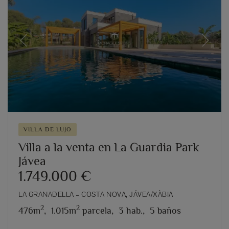
Previous
Next
VILLA DE LUJO
Villa a la venta en La Guardia Park
Jávea
1.749.000 €
LA GRANADELLA – COSTA NOVA, JÁVEA/XÀBIA
2
2
476m
,
1.015m
parcela,
3 hab.,
5 baños