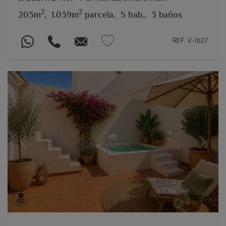
2
2
203m
,
1.039m
parcela,
5 hab.,
3 baños
REF. V-1627
Previous
Next