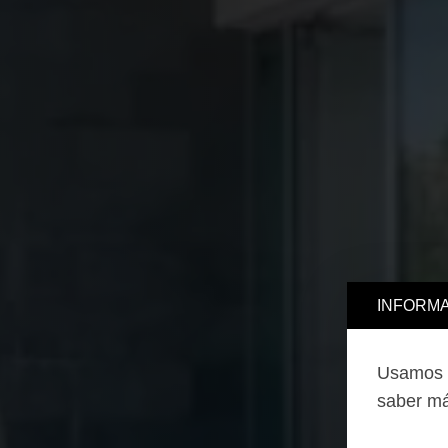
INFORMA
Usamos c
saber má