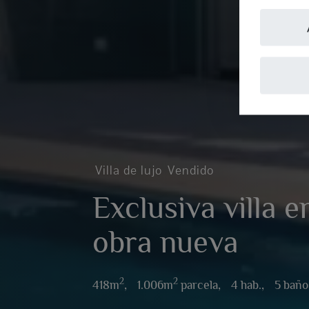
Villa de lujo
Vendido
Exclusiva villa e
obra nueva
2
2
418m
,
1.006m
parcela,
4 hab.,
5 baño