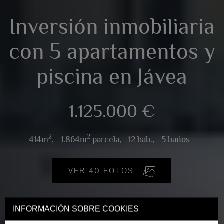
Inversión inmobiliaria
con 5 apartamentos y
piscina en Jávea
1.125.000 €
2
2
414m
,
1.864m
parcela,
12 hab.,
5 baños
VER 40 FOTOS
INFORMACIÓN SOBRE COOKIES