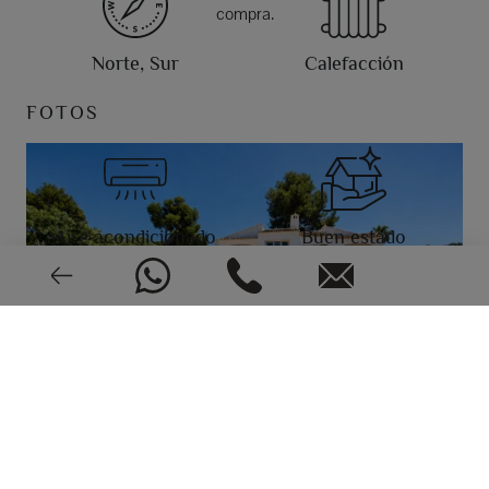
compra.
Norte, Sur
Calefacción
FOTOS
Aire acondicionado
Buen estado
CEE: En trámite