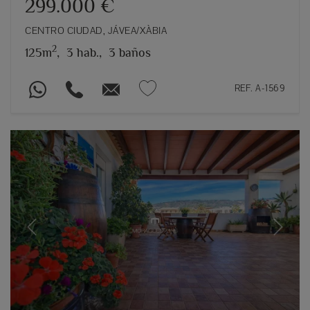
299.000 €
CENTRO CIUDAD, JÁVEA/XÀBIA
2
125m
,
3 hab.,
3 baños
REF. A-1569
Previous
Next