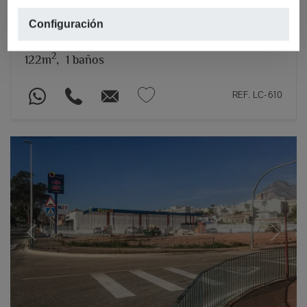
ayuntamiento de Jávea
Configuración
CENTRO CIUDAD, JÁVEA/XÀBIA
2
122m
,
1 baños
REF. LC-610
Previous
Next