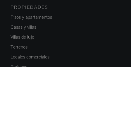
PROPIEDADES
Pisos y apartamentos
Casas y villas
Villas de lujo
Terrenos
Locales comerciales
Parkings
OBRA NUEVA
Pisos y apartamentos
Casas y villas
NOSOTROS