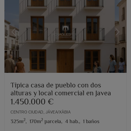
Previous
Next
Típica casa de pueblo con dos
alturas y local comercial en Javea
1.450.000 €
CENTRO CIUDAD, JÁVEA/XÀBIA
2
2
325m
,
170m
parcela,
4 hab.,
1 baños