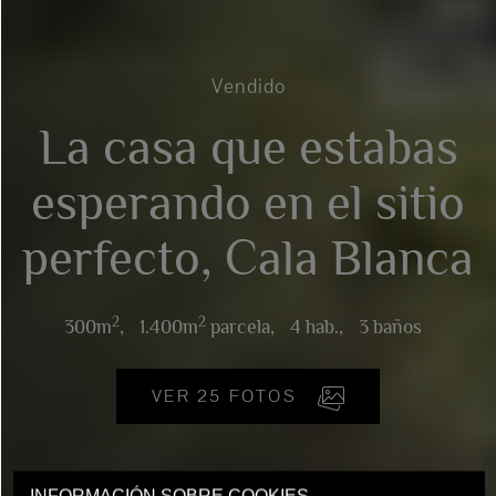
Vendido
La casa que estabas
esperando en el sitio
perfecto, Cala Blanca
2
2
300m
,
1.400m
parcela,
4 hab.,
3 baños
VER 25 FOTOS
INFORMACIÓN SOBRE COOKIES