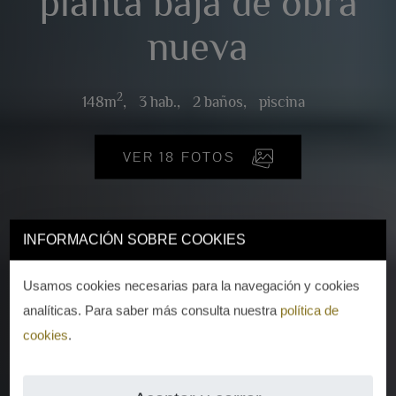
planta baja de obra
nueva
2
148m
,
3 hab.,
2 baños,
piscina
VER 18 FOTOS
INFORMACIÓN SOBRE COOKIES
Usamos cookies necesarias para la navegación y cookies
analíticas. Para saber más consulta nuestra
política de
cookies
.