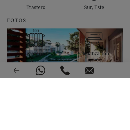
Trastero
Sur, Este
FOTOS
Aerotermia
Climatización
Videoportero
Nuevo o seminuevo