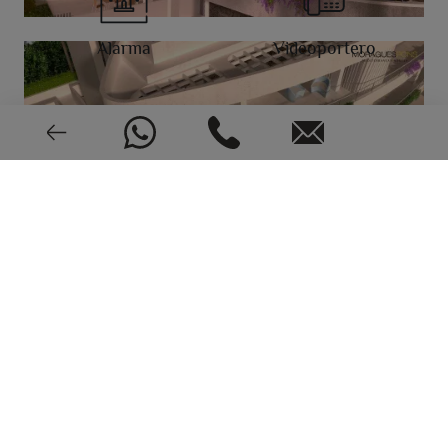
Alarma
Videoportero
Nuevo o seminuevo
2024
CEE: En trámite