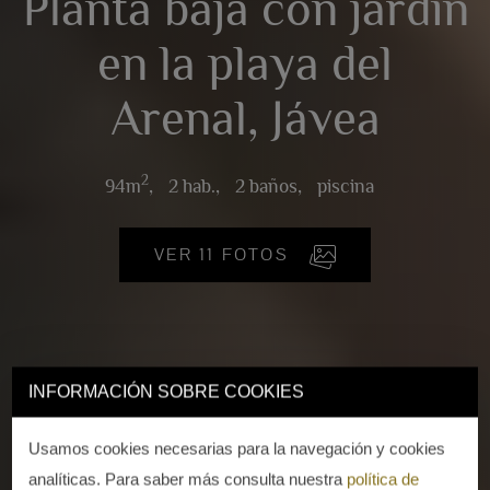
Planta baja con jardín
en la playa del
Arenal, Jávea
2
94m
,
2 hab.,
2 baños,
piscina
VER 11 FOTOS
INFORMACIÓN SOBRE COOKIES
Usamos cookies necesarias para la navegación y cookies
analíticas. Para saber más consulta nuestra
política de