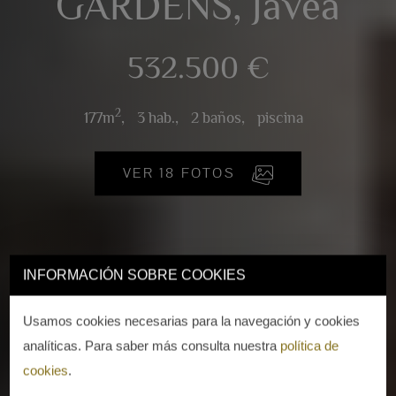
GARDENS, Jávea
532.500 €
2
177m
,
3 hab.,
2 baños,
piscina
VER 18 FOTOS
INFORMACIÓN SOBRE COOKIES
Usamos cookies necesarias para la navegación y cookies
analíticas. Para saber más consulta nuestra
política de
cookies
.