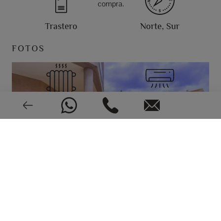
compra.
Trastero
Norte, Sur
FOTOS
Calefacción
Aire acondicionado
Muy buen estado
2010