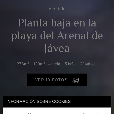
Vendido
Planta baja en la
playa del Arenal de
Jávea
2
2
238m
,
120m
parcela,
3 hab.,
2 baños
VER 19 FOTOS
INFORMACIÓN SOBRE COOKIES