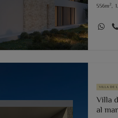
2
556m
,
1
VILLA DE L
Villa 
al ma