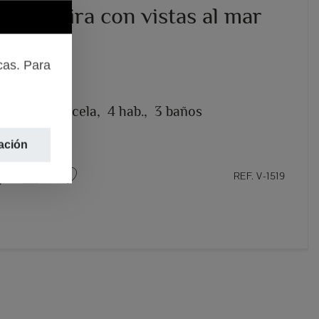
en Moraira con vistas al mar
.000 €
cas. Para
– MORAIRA
2
2.000m
parcela,
4 hab.,
3 baños
ación
REF. V-1519