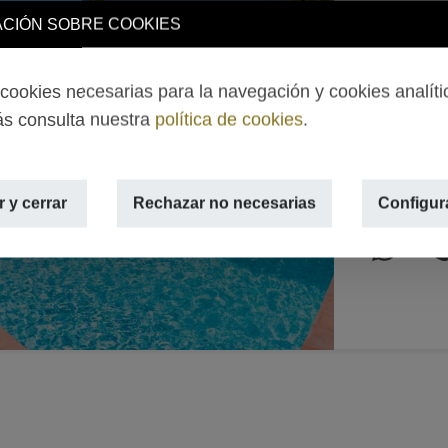
Villa 
CIÓN SOBRE COOKIES
2.495
ookies necesarias para la navegación y cookies analíti
TEULADA 
s consulta nuestra
política de cookies
.
Next
2
500m
,
 y cerrar
Rechazar no necesarias
Configur