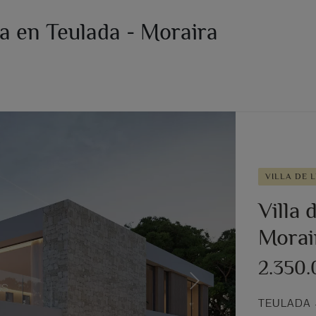
ta en Teulada - Moraira
VILLA DE L
Villa 
Morai
2.350
Next
TEULADA 