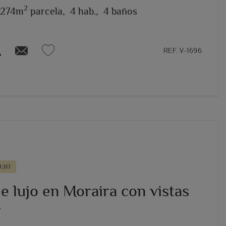
2
.274m
parcela,
4 hab.,
4 baños
REF. V-1696
UJO
de lujo en Moraira con vistas
r