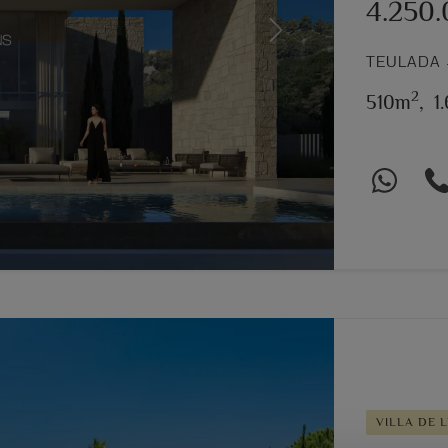
4.250
Next
TEULADA 
2
510m
,
1
VILLA DE L