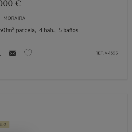
.000 €
– MORAIRA
2
.601m
parcela,
4 hab.,
5 baños
REF. V-1695
UJO