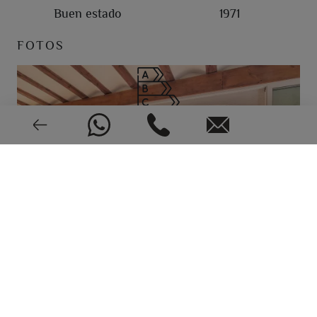
Buen estado
1971
FOTOS
CEE: En trámite