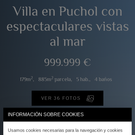
Villa en Puchol con
espectaculares vistas
al mar
999.999 €
2
2
179m
,
885m
parcela,
5 hab.,
4 baños
VER 36 FOTOS
INFORMACIÓN SOBRE COOKIES
Usamos cookies necesarias para la navegación y cookies