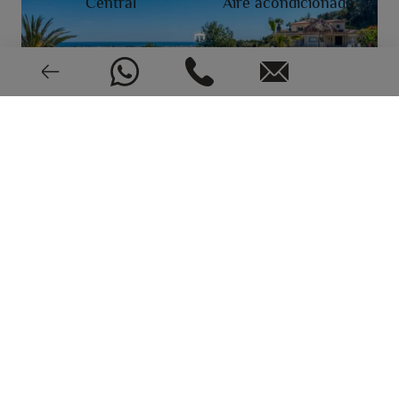
Central
Aire acondicionado
Muy buen estado
CEE: En trámite