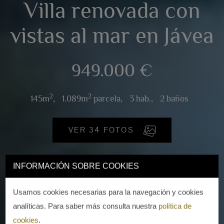
Villa renovada con
vistas al mar en Jávea
949.000 €
2
2
145m
,
1.089m
parcela,
3 hab.,
2 baños
VER 34 FOTOS
INFORMACIÓN SOBRE COOKIES
Usamos cookies necesarias para la navegación y cookies
analíticas. Para saber más consulta nuestra
política de
cookies
.