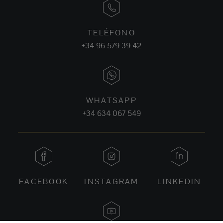
TELÉFONO
+34 96 579 39 42
WHATSAPP
+34 634 067 549
FACEBOOK
INSTAGRAM
LINKEDIN