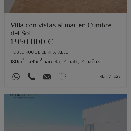
Villa con vistas al mar en Cumbre
del Sol
1.950.000 €
POBLE NOU DE BENITATXELL
2
2
180m
,
691m
parcela,
4 hab.,
4 baños
REF. V-1628