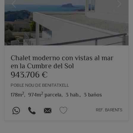
Previous
Next
Chalet moderno con vistas al mar
en la Cumbre del Sol
943.706 €
POBLE NOU DE BENITATXELL
2
2
178m
,
974m
parcela,
3 hab.,
3 baños
REF. BARENTS