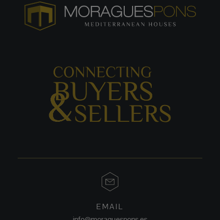
EMAIL
info@moraguespons.es