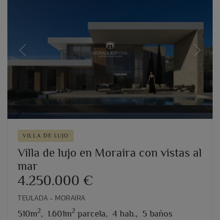
Previous
Next
VILLA DE LUJO
Villa de lujo en Moraira con vistas al
mar
4.250.000 €
TEULADA – MORAIRA
2
2
510m
,
1.601m
parcela,
4 hab.,
5 baños