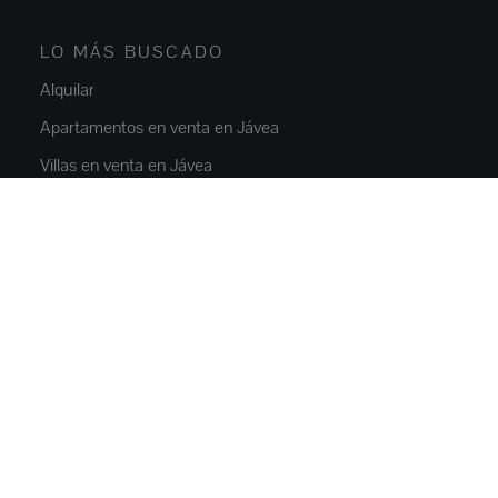
LO MÁS BUSCADO
Alquilar
Apartamentos en venta en Jávea
Villas en venta en Jávea
Obra nueva Javea
Chalets en venta en Moraira
Alquiler Jávea
PROPIEDADES
Pisos y apartamentos
Casas y villas
Villas de lujo