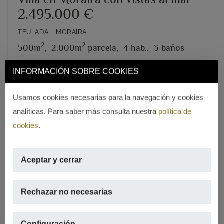
2.495.000 €
TEULADA – MORAIRA
2
2
500m
,
2.000m
parcela,
4 hab.,
3 baños
INFORMACIÓN SOBRE COOKIES
REF. V-1519
Usamos cookies necesarias para la navegación y cookies
analíticas. Para saber más consulta nuestra
política de
cookies
.
Aceptar y cerrar
Rechazar no necesarias