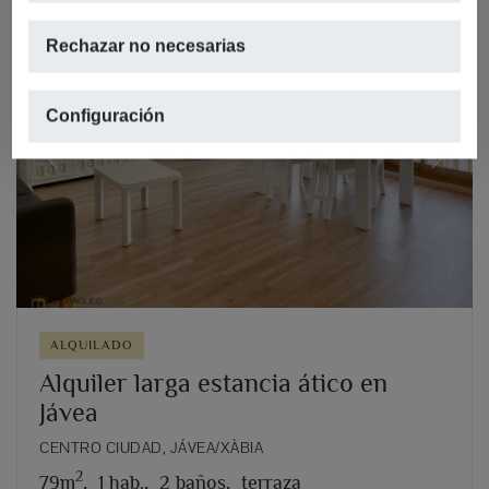
Rechazar no necesarias
Configuración
Previous
Next
ALQUILADO
Alquiler larga estancia ático en
Jávea
CENTRO CIUDAD, JÁVEA/XÀBIA
2
79m
,
1 hab.,
2 baños,
terraza