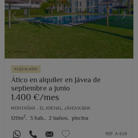
Previous
Next
ALQUILADO
Ático en alquiler en Jávea de
septiembre a junio
1.400 €/mes
MONTAÑAR – EL ARENAL, JÁVEA/XÀBIA
2
120m
,
3 hab.,
2 baños,
piscina
REF. A-639