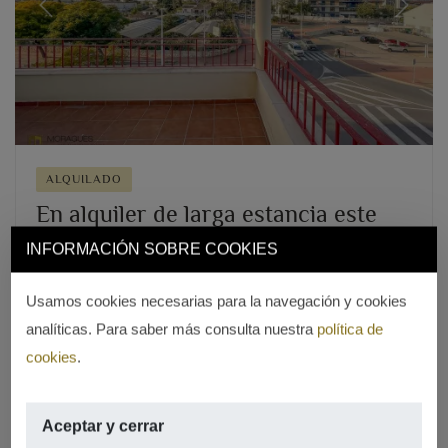
Previous
Next
ALQUILADO
En alquiler de larga estancia este
ático en Jávea
INFORMACIÓN SOBRE COOKIES
1.200 €/mes
Usamos cookies necesarias para la navegación y cookies
CENTRO CIUDAD, JÁVEA/XÀBIA
analíticas. Para saber más consulta nuestra
política de
2
120m
,
3 hab.,
2 baños,
terraza
cookies
.
REF. A-642
Aceptar y cerrar