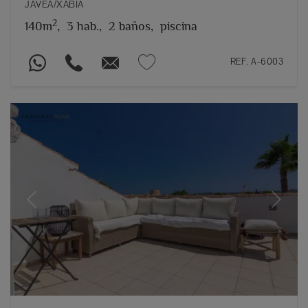
JÁVEA/XÀBIA
2
140m
,
3 hab.,
2 baños,
piscina
REF. A-6003
Previous
Next