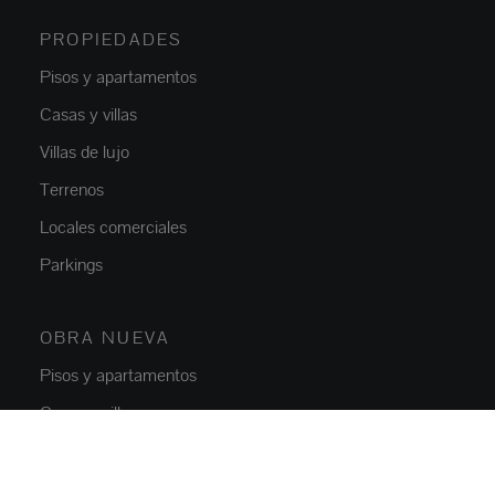
PROPIEDADES
Pisos y apartamentos
Casas y villas
Villas de lujo
Terrenos
Locales comerciales
Parkings
OBRA NUEVA
Pisos y apartamentos
Casas y villas
NOSOTROS