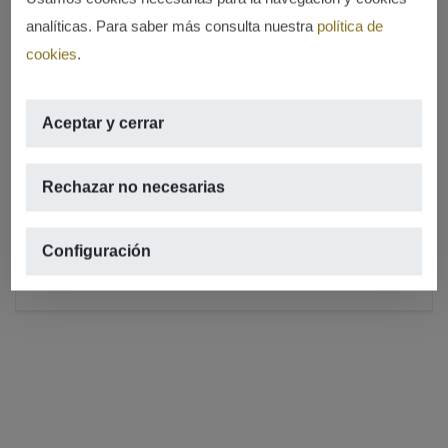
analíticas. Para saber más consulta nuestra
política de
cookies
.
ALQUILADO
Aceptar y cerrar
En el mejor lugar de Jávea – en el
Puerto
Rechazar no necesarias
PUERTO, JÁVEA/XÀBIA
2
70m
,
1 hab.,
1 baños,
terraza
Configuración
REF. A-671