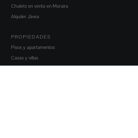
Chalets en venta en Moraira
Alquiler Jávea
PROPIEDADES
Pisos y apartamentos
Casas y villas
Villas de lujo
Terrenos
Locales comerciales
Parkings
OBRA NUEVA
Pisos y apartamentos