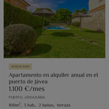
Previous
Next
ALQUILADO
Apartamento en alquiler anual en el
puerto de Jávea
1.100 €/mes
PUERTO, JÁVEA/XÀBIA
2
100m
,
3 hab.,
2 baños,
terraza