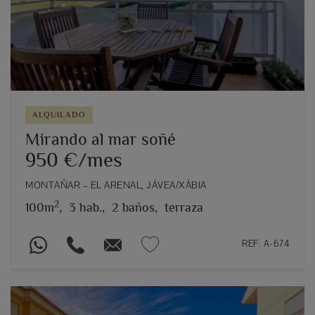
Previous
Next
ALQUILADO
Mirando al mar soñé
950 €/mes
MONTAÑAR – EL ARENAL, JÁVEA/XÀBIA
2
100m
,
3 hab.,
2 baños,
terraza
REF. A-674