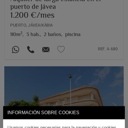
puerto de Jávea
1.200 €/mes
PUERTO, JÁVEA/XÀBIA
2
110m
,
3 hab.,
2 baños,
piscina
REF. A-680
Previous
Next
INFORMACIÓN SOBRE COOKIES
Usamos cookies necesarias para la navegación y cookies