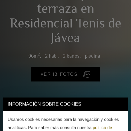
terraza en
Residencial Tenis de
Jávea
2
96m
,
2 hab.,
2 baños,
piscina
VER 13 FOTOS
INFORMACIÓN SOBRE COOKIES
Usamos cookies necesarias para la navegación y cookies
analíticas. Para saber más consulta nuestra
política de