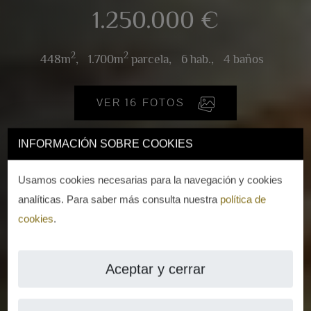
1.250.000 €
2
2
448m
,
1.700m
parcela,
6 hab.,
4 baños
VER 16 FOTOS
INFORMACIÓN SOBRE COOKIES
Usamos cookies necesarias para la navegación y cookies
analíticas. Para saber más consulta nuestra
política de
cookies
.
Aceptar y cerrar