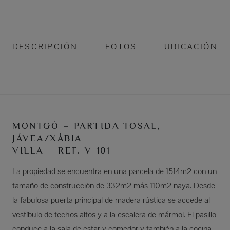
DESCRIPCIÓN
FOTOS
UBICACIÓN
MONTGÓ – PARTIDA TOSAL,
JÁVEA/XÀBIA
VILLA – REF. V-101
La propiedad se encuentra en una parcela de 1514m2 con un
tamaño de construcción de 332m2 más 110m2 naya. Desde
la fabulosa puerta principal de madera rústica se accede al
vestíbulo de techos altos y a la escalera de mármol. El pasillo
conduce a la sala de estar y comedor y también a la cocina