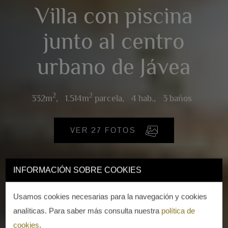
Villa con piscina
junto al centro
urbano de Jávea
2
2
332m
,
1.514m
parcela,
4 hab.,
3 baños
VER 27 FOTOS
INFORMACIÓN SOBRE COOKIES
Usamos cookies necesarias para la navegación y cookies
analíticas. Para saber más consulta nuestra
política de
cookies
.