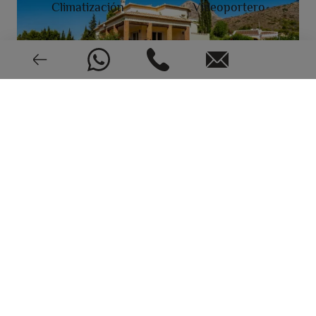
Climatización
Videoportero
Buen estado
CEE: En trámite