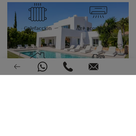
Calefacción
Aire acondicionado
Alarma
Videoportero
CEE: En trámite