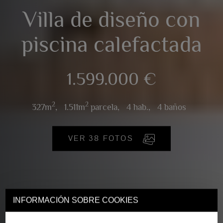
Villa de diseño con
piscina calefactada
1.599.000 €
2
2
327m
,
1.511m
parcela,
4 hab.,
4 baños
VER 38 FOTOS
INFORMACIÓN SOBRE COOKIES