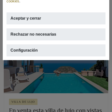
cookies
.
REF. V-482
Aceptar y cerrar
Rechazar no necesarias
Configuración
Previous
Next
VILLA DE LUJO
En venta esta villa de lujo con vistas