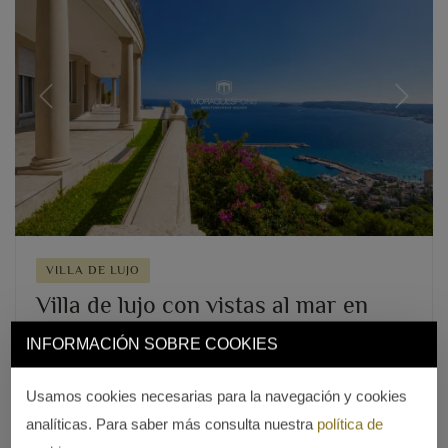
Previous
Next
VILLA DE LUJO
Villa de lujo con vistas al mar en
Jávea
INFORMACIÓN SOBRE COOKIES
3.950.000 €
Usamos cookies necesarias para la navegación y cookies
CUESTA SAN ANTONIO – PUCHOL, JÁVEA/XÀBIA
analíticas. Para saber más consulta nuestra
política de
2
2
750m
,
1.468m
parcela,
6 hab.,
5 baños