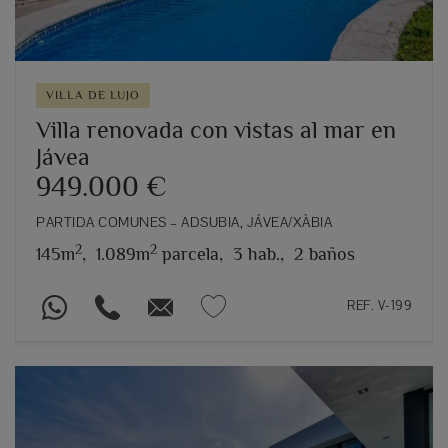
VILLA DE LUJO
Villa renovada con vistas al mar en
Jávea
949.000 €
PARTIDA COMUNES – ADSUBIA, JÁVEA/XÀBIA
2
2
145m
,
1.089m
parcela,
3 hab.,
2 baños
REF. V-199