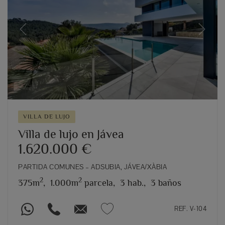
Previous
Next
VILLA DE LUJO
Villa de lujo en Jávea
1.620.000 €
PARTIDA COMUNES – ADSUBIA, JÁVEA/XÀBIA
2
2
375m
,
1.000m
parcela,
3 hab.,
3 baños
REF. V-104