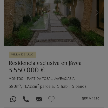
Previous
Next
VILLA DE LUJO
Residencia exclusiva en Jávea
3.550.000 €
MONTGÓ – PARTIDA TOSAL, JÁVEA/XÀBIA
2
2
380m
,
1.732m
parcela,
5 hab.,
5 baños
REF. V-1450