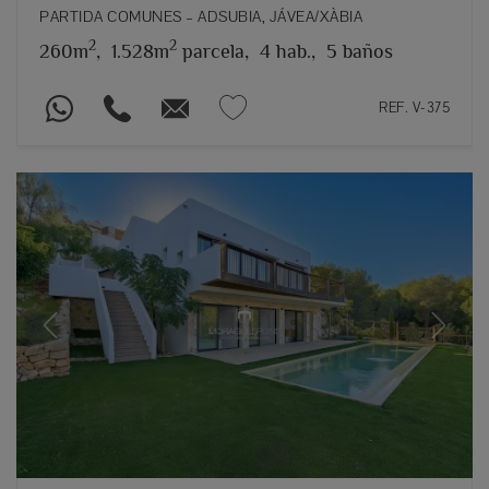
PARTIDA COMUNES – ADSUBIA, JÁVEA/XÀBIA
2
2
260m
,
1.528m
parcela,
4 hab.,
5 baños
REF. V-375
Previous
Next