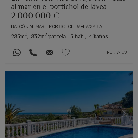
al mar en el portichol de Jávea
2.000.000 €
BALCÓN AL MAR – PORTICHOL, JÁVEA/XÀBIA
2
2
285m
,
832m
parcela,
5 hab.,
4 baños
REF. V-109
Previous
Next