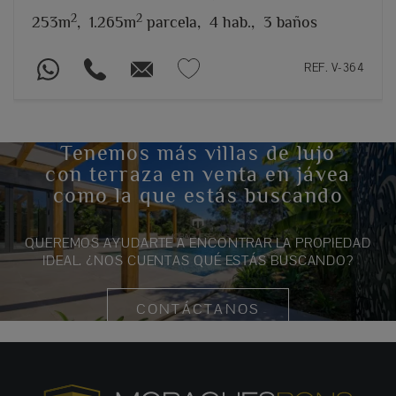
2
2
253m
,
1.265m
parcela,
4 hab.,
3 baños
REF. V-364
Tenemos más villas de lujo
con terraza en venta en jávea
como la que estás buscando
QUEREMOS AYUDARTE A ENCONTRAR LA PROPIEDAD
IDEAL. ¿NOS CUENTAS QUÉ ESTÁS BUSCANDO?
CONTÁCTANOS