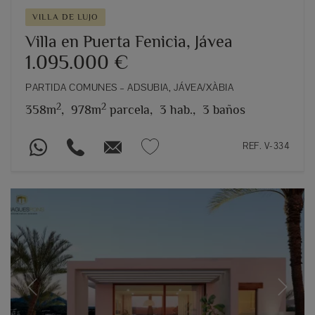
VILLA DE LUJO
Villa en Puerta Fenicia, Jávea
1.095.000 €
PARTIDA COMUNES – ADSUBIA, JÁVEA/XÀBIA
2
2
358m
,
978m
parcela,
3 hab.,
3 baños
REF. V-334
Previous
Next