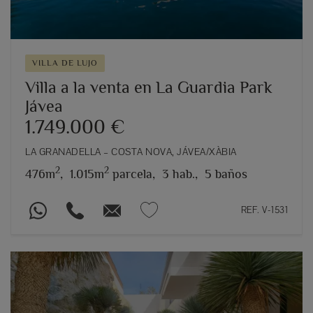
VILLA DE LUJO
Villa a la venta en La Guardia Park
Jávea
1.749.000 €
LA GRANADELLA – COSTA NOVA, JÁVEA/XÀBIA
2
2
476m
,
1.015m
parcela,
3 hab.,
5 baños
REF. V-1531