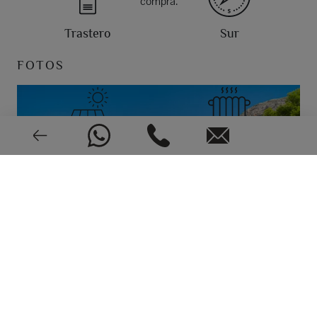
compra.
Trastero
Sur
FOTOS
Paneles solares
Suelo
Climatización
Alarma