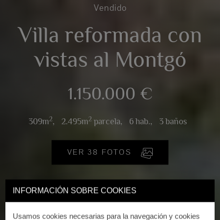
Vendido
Villa reformada con
vistas al Montgó
1.150.000 €
2
2
309m
,
2.495m
parcela,
6 hab.,
3 baños
VER 38 FOTOS
INFORMACIÓN SOBRE COOKIES
Usamos cookies necesarias para la navegación y cookies